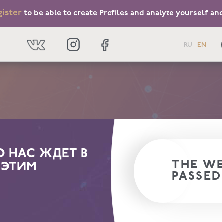
gister
to be able to create Profiles and analyze yourself an
RU
EN
О НАС ЖДЕТ В
THE WE
М ЭТИМ
PASSED