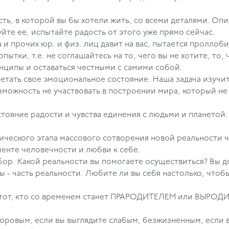
ость, в которой вы бы хотели жить, со всеми деталями. О
вствуйте ее, испытайте радость от этого уже прямо се
ва и прочих юр. и физ. лиц давит на вас, пытается пролло
тки, т.е. не соглашайтесь на то, чего вы не хотите, то, 
ренние принципы и оставаться честными с сам
гнетать свое эмоциональное состояние. Наша задача изуч
зможность не участвовать в построении мира, который н
юбовь к миру, состояние радости и чув
рического этапа массового сотворения новой реальности 
на фундаменте человечности и любви к себе.
ыбор. Какой реальности вы помогаете осуществиться? Вы д
ьность. Вы - часть реальности. Любите ли вы с
ть легенды. Вы тот, кто со временем стан
здоровым, если вы выглядите слабым, безжизненным, если в