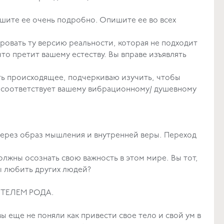
пишите ее очень подробно. Опишите ее во всех
йчас.
бировать ту версию реальности, которая не подходит
что претит вашему естеству. Вы вправе изъявлять
ими собой.
ить происходящее, подчеркиваю изучить, чтобы
е соответствует вашему вибрационному/ душевному
ства единения с людьми и планетой.
через образ мышления и внутренней веры. Переход
олжны осознать свою важность в этом мире. Вы тот,
ебя настолько, чтобы любить других людей?
ет ПРАРОДИТЕЛЕМ или ВЫРОДИТЕЛЕМ РОДА.
ы еще не поняли как привести свое тело и свой ум в