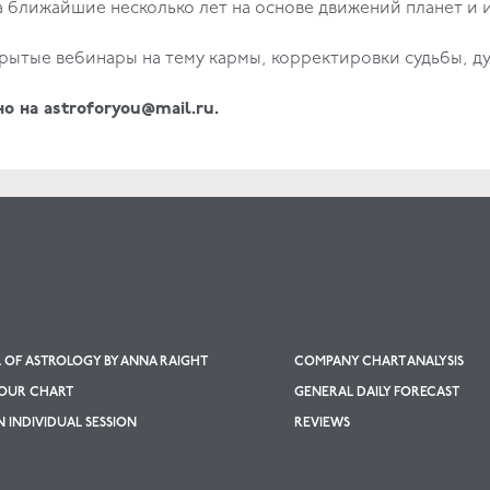
а ближайшие несколько лет на основе движений планет и
крытые вебинары на тему кармы, корректировки судьбы, д
но на astroforyou@mail.ru.
OF ASTROLOGY BY ANNA RAIGHT
COMPANY CHART ANALYSIS
YOUR CHART
GENERAL DAILY FORECAST
 INDIVIDUAL SESSION
REVIEWS