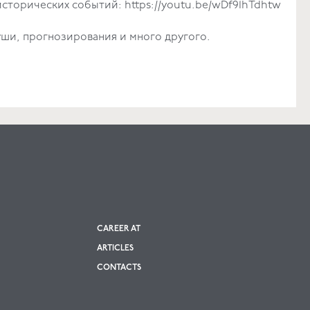
 исторических событий:
https://youtu.be/wDf91hTdhtw
уши, прогнозирования и много другого.
CAREER AT
ARTICLES
CONTACTS