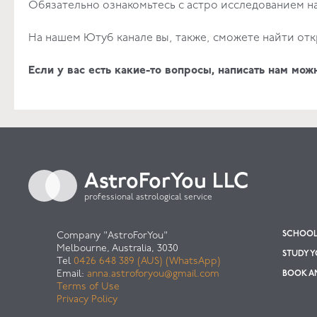
Обязательно ознакомьтесь с астро исследованием н
На нашем
Ютуб канале
вы, также, сможете найти от
Если у вас есть какие-то вопросы, написать нам мож
AstroForYou LLC
professional astrological service
SCHOOL 
Company "AstroForYou"
Melbourne, Australia, 3030
STUDY 
Tel
0426 648 389 (AUS) (WhatsApp)
Email:
anna.astroforyou@gmail.com
BOOK AN
Terms of Use
Privacy Policy