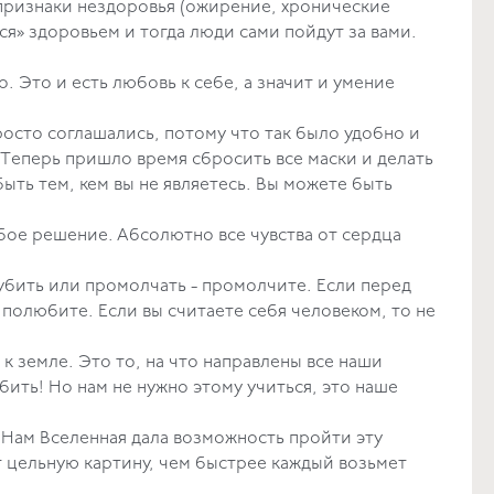
я признаки нездоровья (ожирение, хронические
ься» здоровьем и тогда люди сами пойдут за вами.
в словах.
. Это и есть любовь к себе, а значит и умение
просто соглашались, потому что так было удобно и
 Теперь пришло время сбросить все маски и делать
быть тем, кем вы не являетесь. Вы можете быть
бое решение. Абсолютно все чувства от сердца
рубить или промолчать - промолчите. Если перед
 полюбите. Если вы считаете себя человеком, то не
самое.
к земле. Это то, на что направлены все наши
ить! Но нам не нужно этому учиться, это наше
 Нам Вселенная дала возможность пройти эту
т цельную картину, чем быстрее каждый возьмет