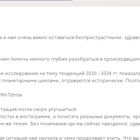
 и нам очень важно оставаться беспристрастными, здрав
 нам помочь немного глубже разобраться в происходящем
 исследование на тему тенденций 2020 - 2024 гг, показала 
 с планетарными циклами, отражаются исторически. Поэт
f91hTdhtw
итуация могла скоро улучшиться:
 посту» в инстаграмме, а почитать реальные документы, п
м же темам. Без понимания где мы сейчас находимся, сдви
стране и мире.
дящая ситуация уже научила и чему продолжает учить. 