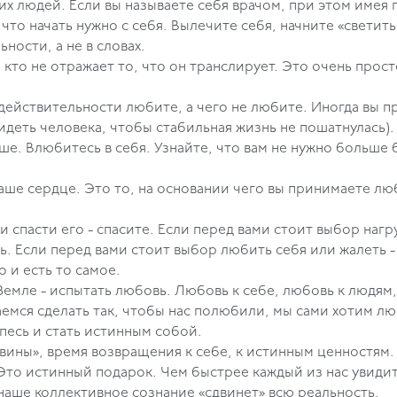
угих людей. Если вы называете себя врачом, при этом име
у что начать нужно с себя. Вылечите себя, начните «светит
действиях, она в реальности, а не 
кто не отражает то, что он транслирует. Это очень просто
де любви нет.
в действительности любите, а чего не любите. Иногда вы 
идеть человека, чтобы стабильная жизнь не пошатнулась).
уше. Влюбитесь в себя. Узнайте, что вам не нужно больше 
ше сердце. Это то, на основании чего вы принимаете лю
когда не спутать ни с чем.
и спасти его - спасите. Если перед вами стоит выбор наг
ь. Если перед вами стоит выбор любить себя или жалеть -
рает ваше сердце. Это и есть то 
емле - испытать любовь. Любовь к себе, любовь к людям, 
емся сделать так, чтобы нас полюбили, мы сами хотим люб
песь и стать истинным собой.
вины», время возвращения к себе, к истинным ценностям.
 Это истинный подарок. Чем быстрее каждый из нас увиди
наше коллективное сознание «сдвинет» всю реальность.